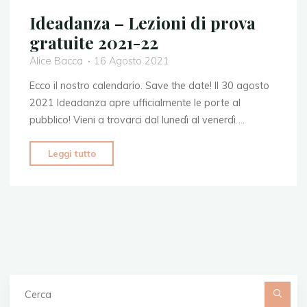
Ideadanza – Lezioni di prova
gratuite 2021-22
Alice Bacca
16 Agosto 2021
Ecco il nostro calendario. Save the date! Il 30 agosto
2021 Ideadanza apre ufficialmente le porte al
pubblico! Vieni a trovarci dal lunedì al venerdì …
"Ideadanza
Leggi tutto
–
Lezioni
di
prova
gratuite
2021-
22"
C
pe