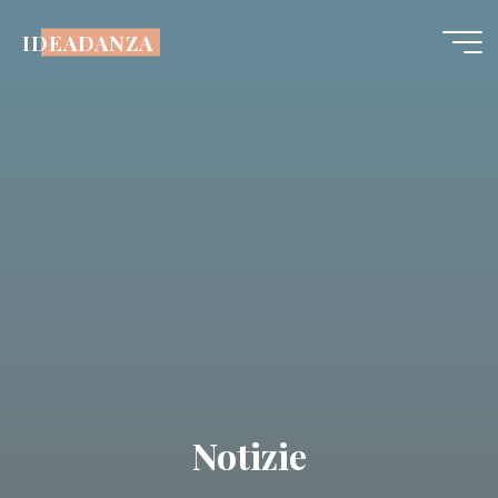
Salta
IDEADANZA
al
contenuto
Notizie