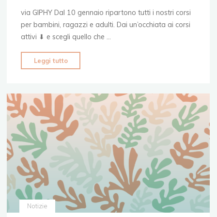
via GIPHY Dal 10 gennaio ripartono tutti i nostri corsi
per bambini, ragazzi e adulti. Dai un’occhiata ai corsi
attivi ⬇‍️ e scegli quello che …
"Si
Leggi tutto
riparte!
–
Scopri
i
nostri
corsi
per
tutte
le
età"
Notizie