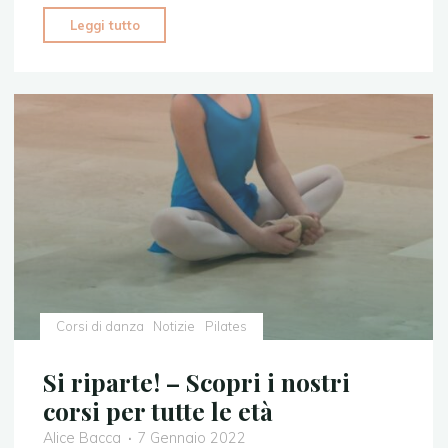
"Ideadanza
Leggi tutto
–
corsi
per
adulti"
Corsi di danza
Notizie
Pilates
Si riparte! – Scopri i nostri
corsi per tutte le età
Alice Bacca
7 Gennaio 2022