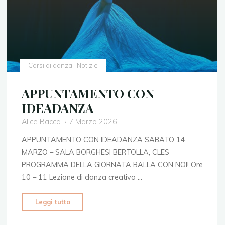
Corsi di danza
Notizie
APPUNTAMENTO CON
IDEADANZA
Alice Bacca
7 Marzo 2026
APPUNTAMENTO CON IDEADANZA SABATO 14
MARZO – SALA BORGHESI BERTOLLA, CLES
PROGRAMMA DELLA GIORNATA BALLA CON NOI! Ore
10 – 11 Lezione di danza creativa …
"APPUNTAMENTO
Leggi tutto
CON