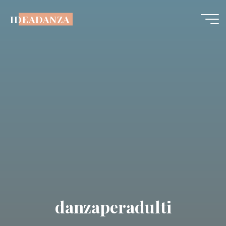
Salta
IDEADANZA
al
contenuto
danzaperadulti