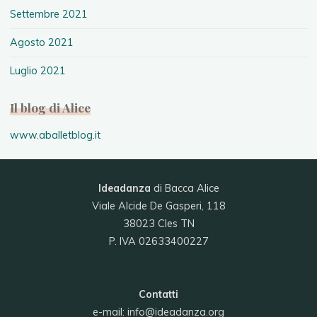
Settembre 2021
Agosto 2021
Luglio 2021
Il blog di Alice
www.aballetblog.it
Ideadanza
di Bacca Alice
Viale Alcide De Gasperi, 118
38023 Cles TN
P. IVA 02633400227
Contatti
e-mail:
info@ideadanza.org