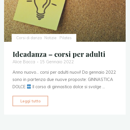
Corsi di danza
Notizie
Pilates
Ideadanza – corsi per adulti
Alice Bacca
15 Gennaio 2022
Anno nuovo… corsi per adulti nuovi! Da gennaio 2022
sono in partenza due nuove proposte: GINNASTICA
DOLCE
Il corso di ginnastica dolce si svolge …
"Ideadanza
Leggi tutto
–
corsi
per
adulti"